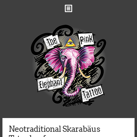
NEWS & TATTOOS
ÜBER MICH
WANNA DOS
MERCH
ANFRAGE
BERATUNGSTERMIN BUCHEN
KONTAKT
ANFAHRT
AGB
IMPRESSUM
Neotraditional Skarabäus
DATENSCHUTZ