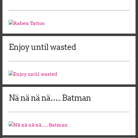
Enjoy until wasted
Nä nä nä nä….. Batman